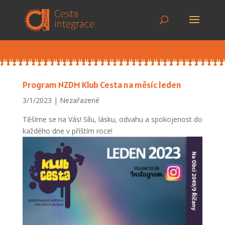
Program NZDM Klub Cesta na měsíc leden
3/1/2023
Nezařazené
Těšíme se na Vás! Sílu, lásku, odvahu a spokojenost do
každého dne v příštím roce!