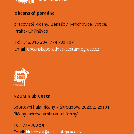
Občanská poradna
pracoviště Říčany, Benešov, Mnichovice, Votice,
Praha- Uhříněves
Tel.: 312 315 284, 774 780 107
Email:
obcanskaporadna@
cestaintegrace.cz
NZDM Klub Cesta
Sportovní hala Říčany – Škroupova
2026/2,
25101
Říčany (adresa ambulantní formy)
Tel.: 774 780 541
Email:
klubcesta@cestaintegrace.cz