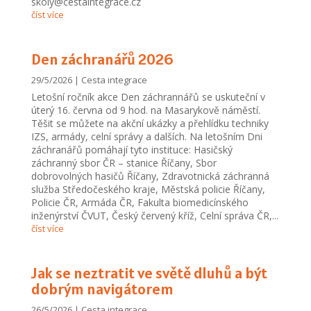
skoly@cestaintegrace.cz
číst více
Den záchranářů 2026
29/5/2026
|
Cesta integrace
Letošní ročník akce Den záchrannářů se uskuteční v
úterý 16. června od 9 hod. na Masarykově náměstí.
Těšit se můžete na akční ukázky a přehlídku techniky
IZS, armády, celní správy a dalších. Na letošním Dni
záchranářů pomáhají tyto instituce: Hasičský
záchranný sbor ČR – stanice Říčany, Sbor
dobrovolných hasičů Říčany, Zdravotnická záchranná
služba Středočeského kraje, Městská policie Říčany,
Policie ČR, Armáda ČR, Fakulta biomedicínského
inženýrství ČVUT, Český červený kříž, Celní správa ČR,...
číst více
Jak se neztratit ve světě dluhů a být
dobrým navigátorem
26/5/2026
|
Cesta integrace