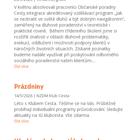
V květnu absolvovali pracovníci Občanské poradny
Cesty integrace akreditovaný vzdělávací program „Jak
se neztratit ve světě dluhů a být dobrým navigátorem“,
zaměřený na dluhové poradenství v teoretické i
praktické rovině. Během třídenního školení jsme si
rozšířili znalosti v oblasti dluhové problematiky,
exekucí, oddlužení i možností podpory klientů v
náročných životních situacích. Získané poznatky
budeme nadále využívat při poskytování odborného
sociálního poradenství našim klientům....
číst více
Prázdniny
14/5/2026
|
NZDM Klub Cesta
Léto s Klubem Cesta. Těšíme se na Vás. Průběžně
probíhají individuální programy průvodcování. Sledujte
aktuality na IG klubcesta. Vše zdarma.
číst více