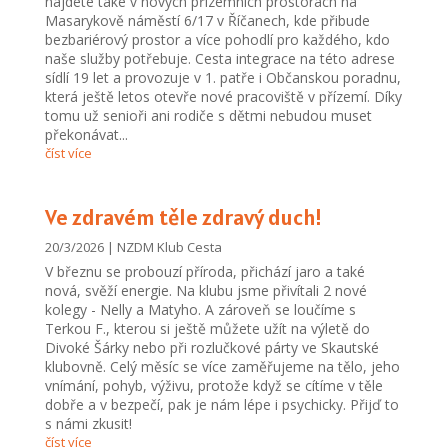
najdete také v nových přízemních prostorách na
Masarykově náměstí 6/17 v Říčanech, kde přibude
bezbariérový prostor a více pohodlí pro každého, kdo
naše služby potřebuje. Cesta integrace na této adrese
sídlí 19 let a provozuje v 1. patře i Občanskou poradnu,
která ještě letos otevře nové pracoviště v přízemí. Díky
tomu už senioři ani rodiče s dětmi nebudou muset
překonávat...
číst více
Ve zdravém těle zdravý duch!
20/3/2026
|
NZDM Klub Cesta
V březnu se probouzí příroda, přichází jaro a také
nová, svěží energie. Na klubu jsme přivítali 2 nové
kolegy - Nelly a Matyho. A zároveň se loučíme s
Terkou F., kterou si ještě můžete užít na výletě do
Divoké Šárky nebo při rozlučkové párty ve Skautské
klubovně. Celý měsíc se více zaměřujeme na tělo, jeho
vnímání, pohyb, výživu, protože když se cítíme v těle
dobře a v bezpečí, pak je nám lépe i psychicky. Přijď to
s námi zkusit!
číst více