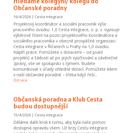
Hledáme kolegyni/ kolegu do
Občanské poradny
16/4/2026
|
Cesta integrace
Projektový koordinátor a sociální pracovník výše
pracovního úvazku: 1,0 Cesta integrace, o. p. s. vypisuje
výběrové řízení na pozici projektového koordinátora a
sociálního pracovníka v obecně prospěšné organizaci
Cesta integrace v Říčanech u Prahy na 1,0 úvazku.
Náplň práce: Pomůžete s dotacemi – od psaní
projektů a žádostí až po jejich vyúčtování a závěrečné
zprávy, vše ve spolupráci s týmem. Budete
komunikovat s úřady ohledně dotací. Pomůžete lidem
v naší občanské poradně – třeba když řeší...
číst více
Občanská poradna a Klub Cesta
budou dostupnější
15/4/2026
|
Cesta integrace
Děláme další krok k tomu, aby byla naše pomoc
dostupná opravdu všem. Už brzy Cestu integrace