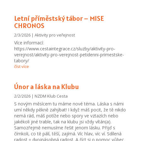
Letní příměstský tábor – MISE
CHRONOS
2/3/2026
|
Aktivity pro veřejnost
Více informací:
https://www.cestaintegrace.cz/sluzby/aktivity-pro-
verejnost/aktivity-pro-verejnost-petidenni-primestske-
tabory/
číst více
Únor a láska na Klubu
2/2/2026
|
NZDM Klub Cesta
S novým měsícem tu máme nové téma. Láska s námi
umí někdy pěkně zahýbat! I když máš pocit, že tě nikdo
nemá rád, máš potíže nebo spory ve vztazích nebo
jakékoli jiné trable, tak na klubu jsi vždy vítán(a).
Samozřejmě nemusíme řešit jenom lásku. Přijď s
čímkoli, co tě pálí, těší, zajímá. Víc hlav, víc ví. Sdílená
radost = dvojnásobná radost. A říct si o pomoc vůbec