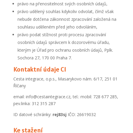
právo na přenositelnost svých osobních údajů,
právo udělený souhlas kdykoliv odvolat, čímž však
nebude dotčena zákonnost zpracování založená na
souhlasu uděleném před jeho odvoláním,
právo podat stížnost proti procesu zpracování
osobních údajů správcem k dozorovému úřadu,
kterým je Úřad pro ochranu osobních údajů, Pplk.
Sochora 27, 170 00 Praha 7.
Kontaktní údaje CI
Cesta integrace, o.p.s., Masarykovo nám. 6/17, 251 01
Říčany
email: info@cestaintegrace.cz, tel.: mobil: 728 677 285,
pev.linka: 312 315 287
ID datové schránky:
rej83sj
IČO: 26619032
Ke stažení