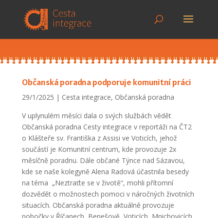
Občanská poradna podporuje komunitní práci
29/1/2025
Cesta integrace
,
Občanská poradna
V uplynulém měsíci dala o svých službách vědět
Občanská poradna Cesty integrace v reportáži na ČT2
o Klášteře sv. Františka z Assisi ve Voticích, jehož
součástí je Komunitní centrum, kde provozuje 2x
měsíčně poradnu. Dále občané Týnce nad Sázavou,
kde se naše kolegyně Alena Radová účastnila besedy
na téma „Neztraťte se v životě“, mohli přítomní
dozvědět o možnostech pomoci v náročných životních
situacích. Občanská poradna aktuálně provozuje
pobočky v Říčanech, Benešově, Voticích, Mnichovicích