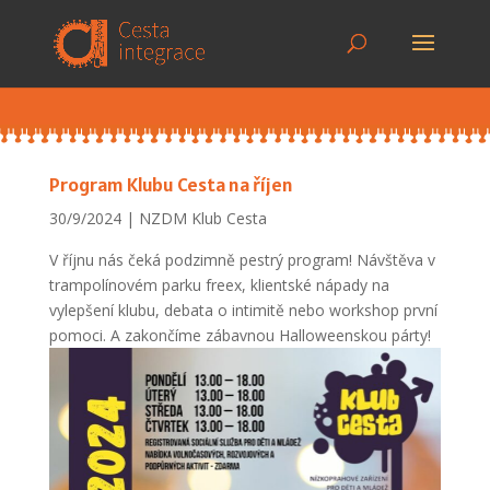
Program Klubu Cesta na říjen
30/9/2024
NZDM Klub Cesta
V říjnu nás čeká podzimně pestrý program! Návštěva v
trampolínovém parku freex, klientské nápady na
vylepšení klubu, debata o intimitě nebo workshop první
pomoci. A zakončíme zábavnou Halloweenskou párty!