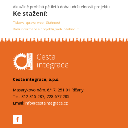
Aktuálně probíhá pětiletá doba udržitelnosti projektu.
Ke stažení:
Tiskova zprava_web
Stáhnout
Dalsi informace a projektu_web
Stáhnout
Cesta integrace, o.p.s.
Masarykovo nám. 6/17, 251 01 Říčany
Tel.: 312 315 287, 728 677 285
Email:
info@cestaintegrace.cz