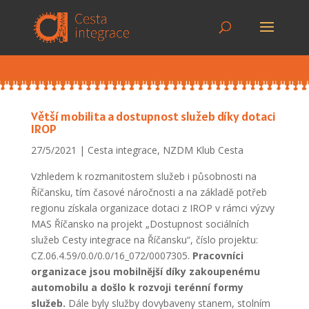
Větší mobilita a dostupnost služeb díky dotaci
IROP
27/5/2021
Cesta integrace
,
NZDM Klub Cesta
Vzhledem k rozmanitostem služeb i působnosti na
Říčansku, tím časové náročnosti a na základě potřeb
regionu získala organizace dotaci z IROP v rámci výzvy
MAS Říčansko na projekt „Dostupnost sociálních
služeb Cesty integrace na Říčansku“, číslo projektu:
CZ.06.4.59/0.0/0.0/16_072/0007305.
Pracovníci
organizace jsou mobilnější díky zakoupenému
automobilu a došlo k rozvoji terénní formy
služeb.
Dále byly služby dovybaveny stanem, stolním